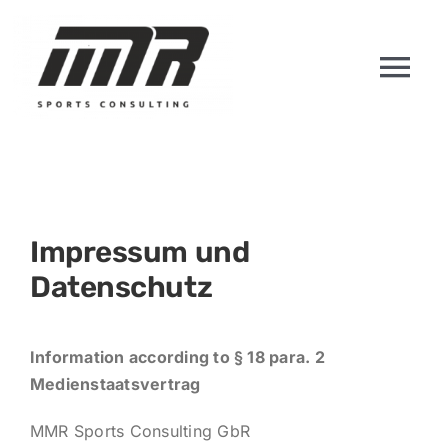
Zum
Inhalt
springen
Tog
Nav
START
ÜBER UNS
Impressum und
SPIELER
Datenschutz
TRAINER
Information according to § 18 para. 2
Medienstaatsvertrag
KONTAKT
MMR Sports Consulting GbR