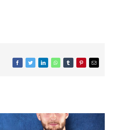
Facebook
Twitter
LinkedIn
WhatsApp
Tumblr
Pinterest
E-
Mail