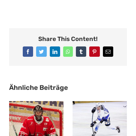
Bild
IMPRESSUM
English
Share This Content!
Facebook
Twitter
LinkedIn
WhatsApp
Tumblr
Pinterest
E-
Mail
Ähnliche Beiträge